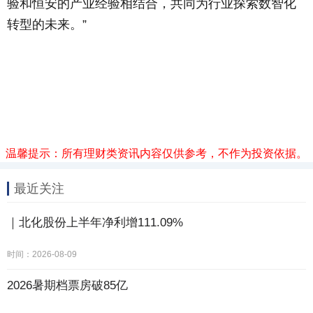
验和恒安的产业经验相结合，共同为行业探索数智化
转型的未来。”
温馨提示：所有理财类资讯内容仅供参考，不作为投资依据。
最近关注
｜北化股份上半年净利增111.09%
时间：2026-08-09
2026暑期档票房破85亿