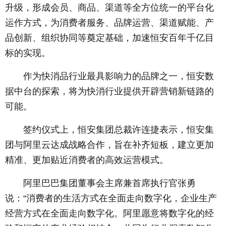
升级，形成会员、商品、渠道等全方位统一的平台化
运作方式，为消费者服务、品牌运营、渠道赋能、产
品创新、组织协同等奠定基础，加速恒安百年千亿目
标的实现。
作为快消品行业最具影响力的品牌之一，恒安数
据中台的探索，将为快消行业提供开辟营销新链路的
可能。
签约仪式上，恒安集团总裁许连捷表示，恒安集
团与阿里云达成战略合作，旨在补齐短板，建立更加
精准、更加贴近消费者的高效运营模式。
阿里巴巴集团董事会主席兼首席执行官张勇
说：“消费者的生活方式在全面走向数字化，企业生产
经营方式在全面走向数字化。阿里愿意将数字化的经