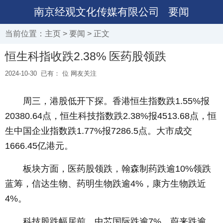
南京经观文化传媒有限公司
要闻
当前位置：
主页
>
要闻
> 正文
恒生科指收跌2.38% 医药股领跌
2024-10-30
已有：
位 网友关注
周三，港股低开下探。香港恒生指数跌1.55%报
20380.64点，恒生科技指数跌2.38%报4513.68点，恒
生中国企业指数跌1.77%报7286.5点。大市成交
1666.45亿港元。
板块方面，医药股领跌，翰森制药跌逾10%领跌
蓝筹，信达生物、药明生物跌逾4%，康方生物跌近
4%。
科技股跌幅居前，中芯国际跌逾7%，蔚来跌逾